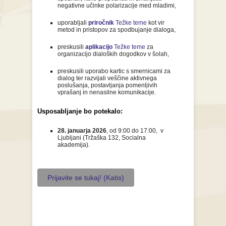
negativne učinke polarizacije med mladimi,
uporabljali
priročnik
Težke teme
kot vir
metod in pristopov za spodbujanje dialoga,
preskusili
aplikacijo
Težke teme
za
organizacijo dialoških dogodkov v šolah,
preskusili uporabo kartic s smernicami za
dialog ter razvijali veščine aktivnega
poslušanja, postavljanja pomenljivih
vprašanj in nenasilne komunikacije.
Usposabljanje bo potekalo:
28. januarja 2026
, od 9:00 do 17:00, v
Ljubljani (Tržaška 132, Socialna
akademija).
Prijavite se tukaj! (Katis)