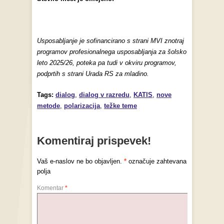
Usposabljanje je sofinancirano s strani MVI znotraj
programov profesionalnega usposabljanja za šolsko
leto 2025/26, poteka pa tudi v okviru programov,
podprtih s strani Urada RS za mladino.
Tags:
dialog
,
dialog v razredu
,
KATIS
,
nove
metode
,
polarizacija
,
težke teme
Komentiraj prispevek!
Vaš e-naslov ne bo objavljen.
*
označuje zahtevana
polja
Komentar
*