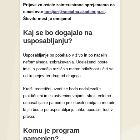
Prijave za ostale zainteresirane sprejemamo na
e-naslovu:
bostjan@socialna-akademija.si
.
Število mest je omejeno!
Kaj se bo dogajalo na
usposabljanju?
Usposabljanje bo potekalo v živo in po načelih
neformalnega izobraževanja. Udeleženci boste
imeli s pomočjo različnih metod priložnost učiti se
od trenerjev ter drug od drugega.
Krajši teoretični uvodi se bodo nadaljevali s
praktičnimi in izkustvenimi vajami, skozi celotno
usposabljanje pa bomo preizkusili orodja in metode,
ki jih boste po usposabljanju lahko uporabili tudi v
praksi.
Komu je program
namenjen?