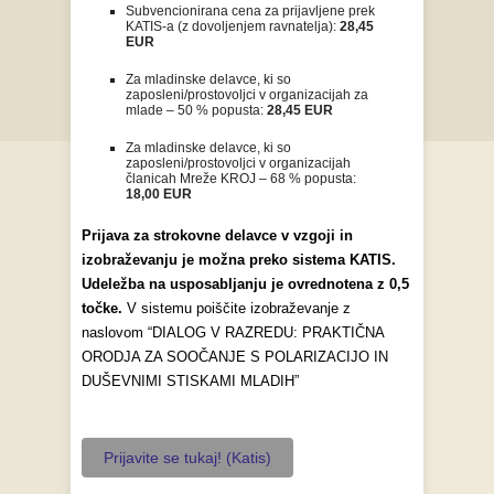
Subvencionirana cena za prijavljene prek
KATIS-a (z dovoljenjem ravnatelja):
28,45
EUR
Za mladinske delavce, ki so
zaposleni/prostovoljci v organizacijah za
mlade – 50 % popusta:
28,45 EUR
Za mladinske delavce, ki so
zaposleni/prostovoljci v organizacijah
članicah Mreže KROJ – 68 % popusta:
18,00 EUR
Prijava za strokovne delavce v vzgoji in
izobraževanju je možna preko sistema KATIS.
Udeležba na usposabljanju je ovrednotena z 0,5
točke.
V sistemu poiščite izobraževanje z
naslovom “DIALOG V RAZREDU: PRAKTIČNA
ORODJA ZA SOOČANJE S POLARIZACIJO IN
DUŠEVNIMI STISKAMI MLADIH”
Prijavite se tukaj! (Katis)