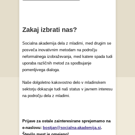
Zakaj izbrati nas?
Socialna akademija dela z mladimi, med drugim se
posveča inovativnim metodam na področju
neformalnega izobraževanja, med katere spada tudi
uporaba različnih metod za spodbujanje
pomenljivega dialoga.
Naše dolgoletno kakovostno delo v mladinskem
sektorju dokazuje tudi naš status v javnem interesu
na področju dela z mladimi.
Prijave za ostale zainteresirane sprejemamo na
e-naslovu:
bostjan@socialna-akademija.si
.
Število mest je omejeno!