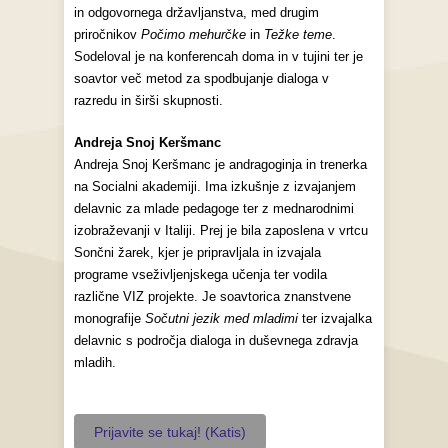
in odgovornega državljanstva, med drugim
priročnikov
Počimo mehurčke
in
Težke teme
.
Sodeloval je na konferencah doma in v tujini ter je
soavtor več metod za spodbujanje dialoga v
razredu in širši skupnosti.
Andreja Snoj Keršmanc
Andreja Snoj Keršmanc je andragoginja in trenerka
na Socialni akademiji. Ima izkušnje z izvajanjem
delavnic za mlade pedagoge ter z mednarodnimi
izobraževanji v Italiji. Prej je bila zaposlena v vrtcu
Sončni žarek, kjer je pripravljala in izvajala
programe vseživljenjskega učenja ter vodila
različne VIZ projekte. Je soavtorica znanstvene
monografije
Sočutni jezik med mladimi
ter izvajalka
delavnic s področja dialoga in duševnega zdravja
mladih.
Prijavite se tukaj! (Katis)