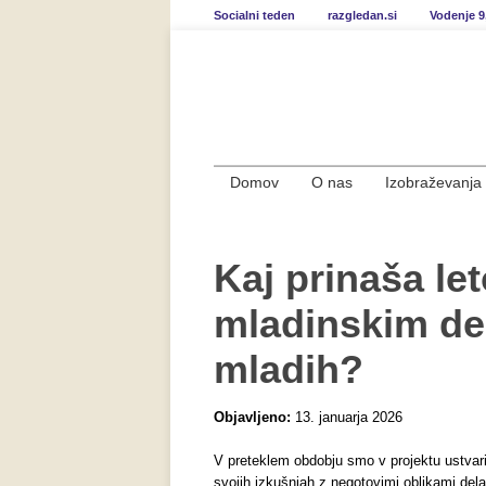
Socialni teden
razgledan.si
Vodenje 9
Domov
O nas
Izobraževanja
Kaj prinaša le
mladinskim de
mladih?
Objavljeno:
13. januarja 2026
V preteklem obdobju smo v projektu ustvaril
svojih izkušnjah z negotovimi oblikami del