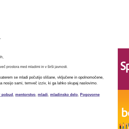
,
ih,
eč prostora med mladimi in v širši javnosti.
v katerem se mladi počutijo slišane, vključene in opolnomočene,
 ga nosijo sami, temveč izziv, ki ga lahko skupaj naslovimo.
r pobud
,
mentorstvo
,
mladi
,
mladinsko delo
,
Pogovorne