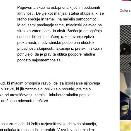
Pogovorna skupina ostaja ena ključnih podpornih
Oglej s
aktivnosti. Deluje kot manjša, stalna skupina, ki se
redno srečuje in temelji na načelih samopomoči.
Mladi sami predlagajo teme, mladinski delavec pa
skrbi za varen potek in okvir. Srečanja omogočajo
osebno deljenje izkušenj, razumevanje vpliva
prekarnosti, medvrstniško podporo in občutek
pripadnosti skupnosti. Izkušnje iz preteklih skupin
potrjujejo, da je prav ta oblika podpore mladim
pogosto najpomembnejša.
ud, ki mladim omogoča razvoj idej za izboljšanje njihovega
jo izzive, ki jih zaznavajo, oblikujejo pobude, prejmejo
ke pri uresničevanju zamisli. Inkubator mladim ponuja
o družbeno relevantne rešitve.
ost za mlade, ki želijo razjasniti svojo delovno situacijo,
 pri odločanju o naslednjih korakih. V svetovanjih mladim