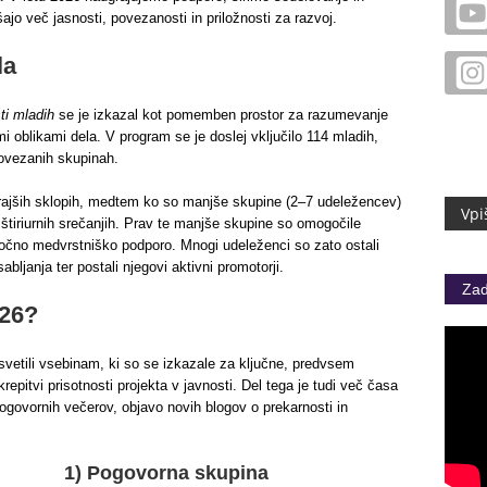
ajo več jasnosti, povezanosti in priložnosti za razvoj.
la
ti mladih
se je izkazal kot pomemben prostor za razumevanje
mi oblikami dela. V program se je doslej vključilo 114 mladih,
povezanih skupinah.
 krajših sklopih, medtem ko so manjše skupine (2–7 udeležencev)
štiriurnih srečanjih. Prav te manjše skupine so omogočile
močno medvrstniško podporo. Mnogi udeleženci so zato ostali
ljanja ter postali njegovi aktivni promotorji.
Zad
026?
vetili vsebinam, ki so se izkazale za ključne, predvsem
repitvi prisotnosti projekta v javnosti. Del tega je tudi več časa
ogovornih večerov, objavo novih blogov o prekarnosti in
1) Pogovorna skupina