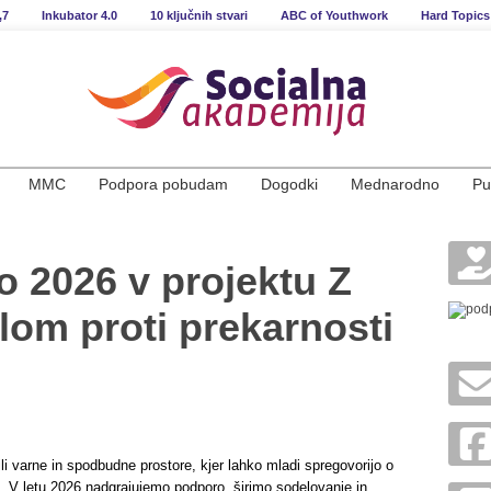
,7
Inkubator 4.0
10 ključnih stvari
ABC of Youthwork
Hard Topics
MMC
Podpora pobudam
Dogodki
Mednarodno
Pu
to 2026 v projektu Z
lom proti prekarnosti
i varne in spodbudne prostore, kjer lahko mladi spregovorijo o
a. V letu 2026 nadgrajujemo podporo, širimo sodelovanje in