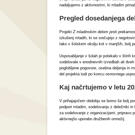
nadaljujemo z aktivnostmi, ki mladim prinaš
Pregled dosedanjega de
Projekt
Z mladinskim delom proti prekarnos
izkušenj mladih, ki se srečujejo z negotovi
tako v šolskem okolju kot v manjših, bolj 
Usposabljanje v šolah je potekalo v štirih
sodelovale v enodnevnih izvedbah ali dveh 
poglobljene pogovore, osebna deljenja in 
del projekta tudi po koncu osnovnega usposab
Kaj načrtujemo v letu 2
V prihajajočem obdobju se bomo še bolj pos
podpori mladim, sodelovanju z deležniki in k
za sodelovanje z organizacijami, pripravo p
aktivnejšo uporabo družbenih omrežij.