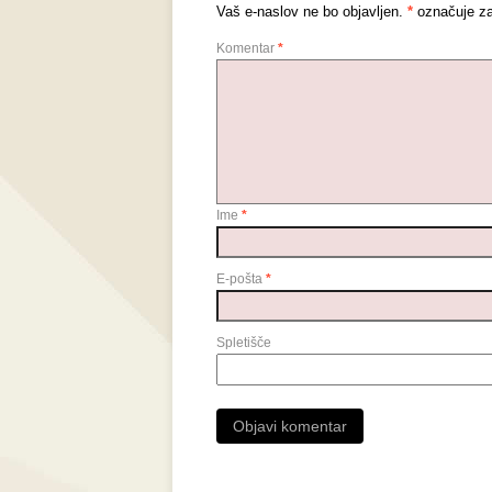
Vaš e-naslov ne bo objavljen.
*
označuje za
Komentar
*
Ime
*
E-pošta
*
Spletišče