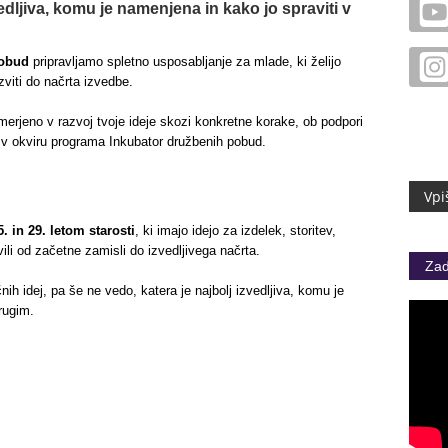
vedljiva, komu je namenjena in kako jo spraviti v
pobud
pripravljamo spletno usposabljanje za mlade, ki želijo
azviti do načrta izvedbe.
merjeno v razvoj tvoje ideje skozi konkretne korake, ob podpori
 v okviru programa Inkubator družbenih pobud.
5. in 29. letom starosti
, ki imajo idejo za izdelek, storitev,
vili od začetne zamisli do izvedljivega načrta.
Zad
nih idej, pa še ne vedo, katera je najbolj izvedljiva, komu je
rugim.