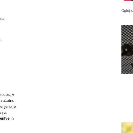
Oglej s
ena,
a,
proces, v
d začetne
enjeno je
nju,
ritve in