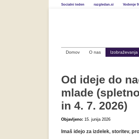
Socialni teden
razgledan.si
Vodenje 9
Domov
O nas
Izobraževanja
Od ideje do na
mlade (spletno
in 4. 7. 2026)
Objavljeno:
15. junija 2026
Imaš idejo za izdelek, storitev, pr