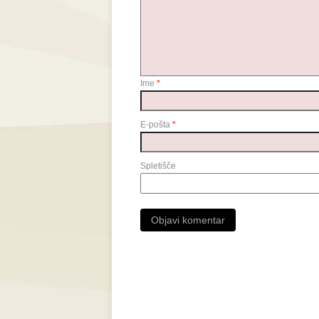
Ime
*
E-pošta
*
Spletišče