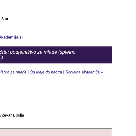
 8 ur
akademija.si
črta: podjetništvo za mlade (spletno
6)
ištvo za mlade | Od ideje do načrta | Socialna akademija –
htevana polja