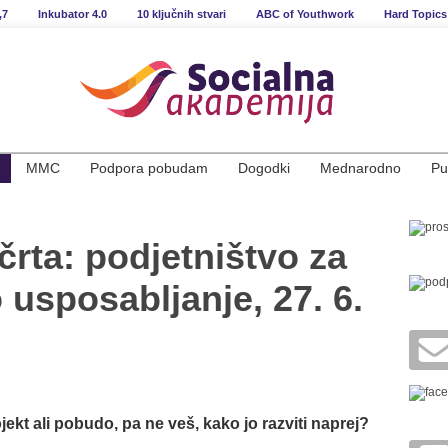
,7
Inkubator 4.0
10 ključnih stvari
ABC of Youthwork
Hard Topics
MMC
Podpora pobudam
Dogodki
Mednarodno
Pu
črta: podjetništvo za
 usposabljanje, 27. 6.
ojekt ali pobudo, pa ne veš, kako jo razviti naprej?