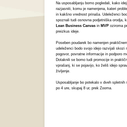
Na usposabljanju bomo pogledali, kako ide
razjasniti, komu je namenjena, kateri probl
in kakšno vrednost prinaša. Udeleženci bo
spoznali tudi osnovna podjetniška orodja, k
Lean Business Canvas
in
MVP
oziroma pr
preizkus ideje.
Poseben poudarek bo namenjen praktičnem
udeleženci bodo svojo idejo razvijali skozi 
pogovor, povratne informacije in podporo m
Dotaknili se bomo tudi promocije in praktič
vprašanj, ki se pojavijo, ko želiš idejo sprav
življenje.
Usposabljanje bo potekalo v dveh spletnih 
po 4 ure, skupaj 8 ur, prek Zooma.