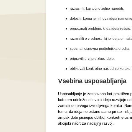
razjasnili, kaj točno želijo narediti,
določili, komu je njihova ideja namenj
prepoznali problem, ki ga ideja rešuje,
razmislili o vrednosti, ki jo ideja prinaš
spoznali osnovna podjetniška orodja,
pripravili prvi preizkus ideje,
oblikovali konkretne naslednje korake.
Vsebina usposabljanja
Usposabljanje je zasnovano kot praktičen 
katerem udeleženci svojo idejo razvijajo o
zamisli do prvega izvedljivega koraka. Nam
temu, da ideja ne ostane samo pri razmišlja
ampak dobi jasnejšo obliko, konkretne usme
akcijski načrt za nadaljnji razvoj.