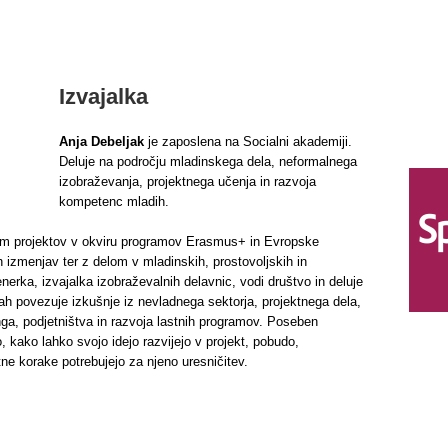
Izvajalka
Anja Debeljak
je zaposlena na Socialni akademiji.
Deluje na področju mladinskega dela, neformalnega
izobraževanja, projektnega učenja in razvoja
kompetenc mladih.
njem projektov v okviru programov Erasmus+ in Evropske
 izmenjav ter z delom v mladinskih, prostovoljskih in
enerka, izvajalka izobraževalnih delavnic, vodi društvo in deluje
ah povezuje izkušnje iz nevladnega sektorja, projektnega dela,
nga, podjetništva in razvoja lastnih programov. Poseben
kako lahko svojo idejo razvijejo v projekt, pobudo,
tne korake potrebujejo za njeno uresničitev.