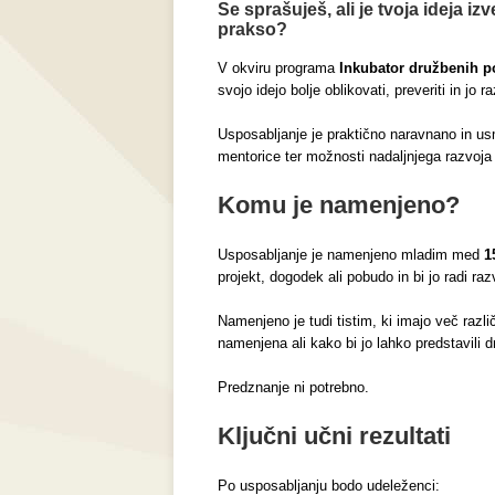
Se sprašuješ, ali je tvoja ideja iz
prakso?
V okviru programa
Inkubator družbenih 
svojo idejo bolje oblikovati, preveriti in jo r
Usposabljanje je praktično naravnano in us
mentorice ter možnosti nadaljnjega razvoja
Komu je namenjeno?
Usposabljanje je namenjeno mladim med
1
projekt, dogodek ali pobudo in bi jo radi raz
Namenjeno je tudi tistim, ki imajo več različ
namenjena ali kako bi jo lahko predstavili d
Predznanje ni potrebno.
Ključni učni rezultati
Po usposabljanju bodo udeleženci: