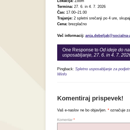
Lokacija:
Zoom
Termina:
27. 6. in 4. 7. 2026
Čas:
17.00–21.00
Trajanje:
2 spletni srečanji po 4 ure, skupaj
Cena:
brezplačno
Več informacij:
anja.debeljak@socialna-
One Response to
Od ideje do na
usposabljanje, 27. 6. in 4. 7. 202
Pingback:
Spletno usposabljanje za podjetn
Winfo
Komentiraj prispevek!
Vaš e-naslov ne bo objavljen.
*
označuje za
Komentar
*