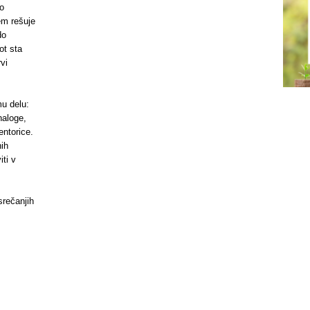
jo
em rešuje
do
ot sta
vi
u delu:
naloge,
entorice.
nih
iti v
srečanjih