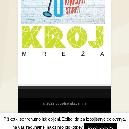
© 2022 Socialna akademija
Najcenejša izposoja video opreme
Piškotki so trenutno izklopljeni. Želite, da za izboljšanje delovanja,
na vaš računalnik naložimo piškotke?
Back to Top ↑
Dovoli piškotke