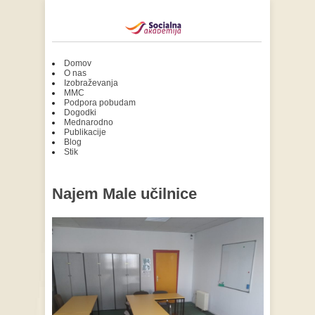
Domov
O nas
Izobraževanja
MMC
Podpora pobudam
Dogodki
Mednarodno
Publikacije
Blog
Stik
Najem Male učilnice