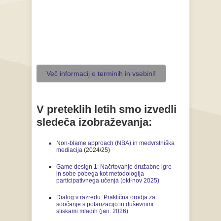
Več informacij o terminih in vsebini!
V preteklih letih smo izvedli
sledeča izobraževanja:
Non-blame approach (NBA) in medvrstniška
mediacija
(2024/25)
Game design 1: Načrtovanje družabne igre
in sobe pobega kot metodologija
participativnega učenja (okt-nov 2025)
Dialog v razredu: Praktična orodja za
soočanje s polarizacijo in duševnimi
stiskami mladih (jan. 2026)