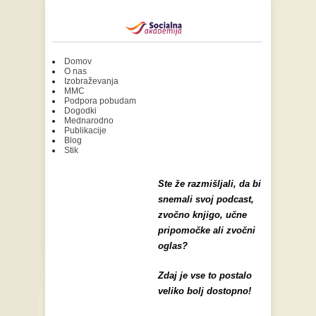
Domov
O nas
Izobraževanja
MMC
Podpora pobudam
Dogodki
Mednarodno
Publikacije
Blog
Stik
Ste že razmišljali, da bi
snemali svoj podcast,
zvočno knjigo, učne
pripomočke ali zvočni
oglas?
Zdaj je vse to postalo
veliko bolj dostopno!