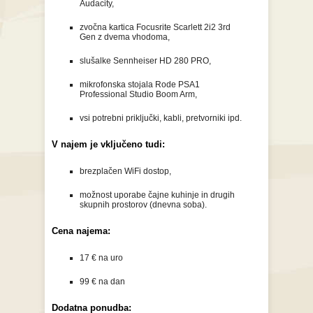
Audacity,
zvočna kartica Focusrite Scarlett 2i2 3rd
Gen z dvema vhodoma,
slušalke Sennheiser HD 280 PRO,
mikrofonska stojala Rode PSA1
Professional Studio Boom Arm,
vsi potrebni priključki, kabli, pretvorniki ipd.
V najem je vključeno tudi:
brezplačen WiFi dostop,
možnost uporabe čajne kuhinje in drugih
skupnih prostorov (dnevna soba).
Cena najema:
17 € na uro
99 € na dan
Dodatna ponudba: