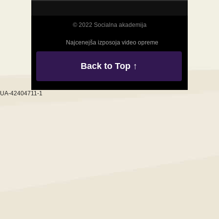
© 2022 Socialna akademija
Najcenejša izposoja video opreme
Back to Top ↑
UA-42404711-1