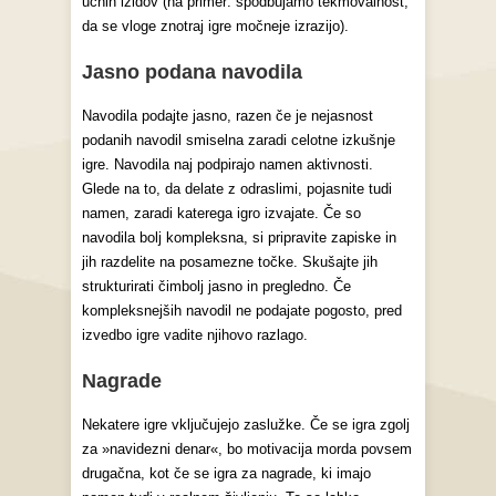
učnih izidov (na primer: spodbujamo tekmovalnost,
da se vloge znotraj igre močneje izrazijo).
Jasno podana navodila
Navodila podajte jasno, razen če je nejasnost
podanih navodil smiselna zaradi celotne izkušnje
igre. Navodila naj podpirajo namen aktivnosti.
Glede na to, da delate z odraslimi, pojasnite tudi
namen, zaradi katerega igro izvajate. Če so
navodila bolj kompleksna, si pripravite zapiske in
jih razdelite na posamezne točke. Skušajte jih
strukturirati čimbolj jasno in pregledno. Če
kompleksnejših navodil ne podajate pogosto, pred
izvedbo igre vadite njihovo razlago.
Nagrade
Nekatere igre vključujejo zaslužke. Če se igra zgolj
za »navidezni denar«, bo motivacija morda povsem
drugačna, kot če se igra za nagrade, ki imajo