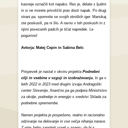
kasneje označili kot napako. Res je, delate z ljudmi
in si ne morete privoščiti prav dosti napak. Po drugi
strani pa: spomnite se svojih otroških iger. Marsikaj
ste poskusili, pa ni šlo. A ravno v teh poskusih in z
njimi povezanih padcih je tičal napredek. Le
pogumno!
Avtorja: Matej Cepin in Sabina Belc
Prispevek je nastal v okviru projekta
Podnebni
cilji in vsebine v vzgoji in izobraževanju
, ki ga v
letih 2022 in 2023 med drugim izvaja Andragoški
center Slovenije, finančno pa ga podpira Ministrstvo
za okolje, podnebje in energijo s sredstvi Sklada za
podnebne spremembe.
Namen projekta je pospešeno, realno in racionalno
odzivanje na delovanje in vse večja nihanja narave.
Z njim želijo zapolniti vrzeli v znanju, da bi s