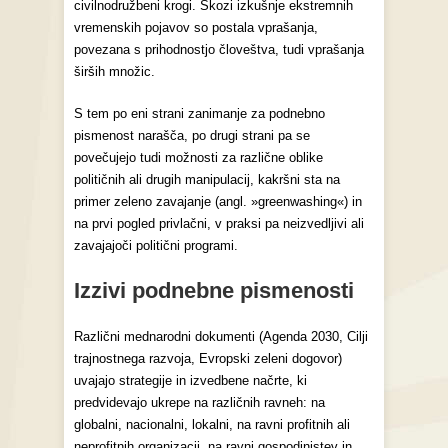
civilnodružbeni krogi. Skozi izkušnje ekstremnih
vremenskih pojavov so postala vprašanja,
povezana s prihodnostjo človeštva, tudi vprašanja
širših množic.
S tem po eni strani zanimanje za podnebno
pismenost narašča, po drugi strani pa se
povečujejo tudi možnosti za različne oblike
političnih ali drugih manipulacij, kakršni sta na
primer zeleno zavajanje (angl. »greenwashing«) in
na prvi pogled privlačni, v praksi pa neizvedljivi ali
zavajajoči politični programi.
Izzivi podnebne pismenosti
Različni mednarodni dokumenti (Agenda 2030, Cilji
trajnostnega razvoja, Evropski zeleni dogovor)
uvajajo strategije in izvedbene načrte, ki
predvidevajo ukrepe na različnih ravneh: na
globalni, nacionalni, lokalni, na ravni profitnih ali
neprofitnih organizacij, na ravni gospodinjstev in