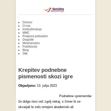
Domov
O nas
Izobraževanja
MMC
Podpora pobudam
Dogodki
Mednarodno
Publikacije
Blog
Stik
Krepitev podnebne
pismenosti skozi igre
Objavljeno:
13. julija 2023
Podnebne spremembe
že dolgo niso več zgolj nekaj, s čimer bi se
ukvarjali le zelo omejeni akademski ali