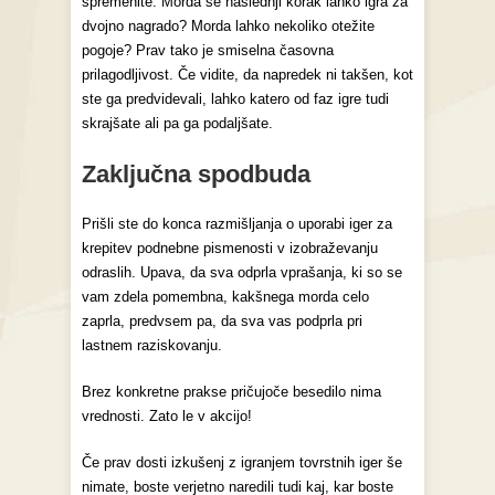
spremenite. Morda se naslednji korak lahko igra za
dvojno nagrado? Morda lahko nekoliko otežite
pogoje? Prav tako je smiselna časovna
prilagodljivost. Če vidite, da napredek ni takšen, kot
ste ga predvidevali, lahko katero od faz igre tudi
skrajšate ali pa ga podaljšate.
Zaključna spodbuda
Prišli ste do konca razmišljanja o uporabi iger za
krepitev podnebne pismenosti v izobraževanju
odraslih. Upava, da sva odprla vprašanja, ki so se
vam zdela pomembna, kakšnega morda celo
zaprla, predvsem pa, da sva vas podprla pri
lastnem raziskovanju.
Brez konkretne prakse pričujoče besedilo nima
vrednosti. Zato le v akcijo!
Če prav dosti izkušenj z igranjem tovrstnih iger še
nimate, boste verjetno naredili tudi kaj, kar boste