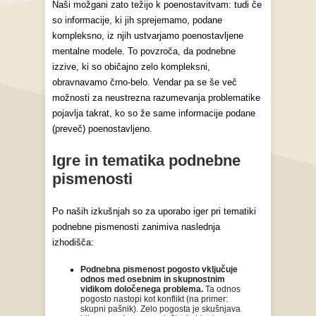
Naši možgani zato težijo k poenostavitvam: tudi če
so informacije, ki jih sprejemamo, podane
kompleksno, iz njih ustvarjamo poenostavljene
mentalne modele. To povzroča, da podnebne
izzive, ki so običajno zelo kompleksni,
obravnavamo črno-belo. Vendar pa se še več
možnosti za neustrezna razumevanja problematike
pojavlja takrat, ko so že same informacije podane
(preveč) poenostavljeno.
Igre in tematika podnebne
pismenosti
Po naših izkušnjah so za uporabo iger pri tematiki
podnebne pismenosti zanimiva naslednja
izhodišča:
Podnebna pismenost pogosto vključuje
odnos med osebnim in skupnostnim
vidikom določenega problema.
Ta odnos
pogosto nastopi kot konflikt (na primer:
skupni pašnik). Zelo pogosta je skušnjava