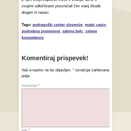
svojimi odločitvami povzročali čim manj škode
drugim in naravi.
Tags:
andragoški center slovenije
,
matej cepin
,
podnebna pismenost
,
sabina belc
,
zelene
kompetence
Komentiraj prispevek!
Vaš e-naslov ne bo objavljen.
*
označuje zahtevana
polja
Komentar
*
Ime
*