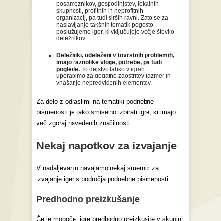
posameznikov, gospodinjstev, lokalnih
skupnosti, profitnih in neprofitnih
organizacij, pa tudi širših ravni. Zato se za
naslavljanje takšnih tematik pogosto
poslužujemo iger, ki vključujejo večje število
deležnikov.
Deležniki, udeleženi v tovrstnih problemih,
imajo raznolike vloge, potrebe, pa tudi
poglede.
To dejstvo lahko v igrah
uporabimo za dodatno zaostritev razmer in
vnašanje nepredvidenih elementov.
Za delo z odraslimi na tematiki podnebne
pismenosti je tako smiselno izbirati igre, ki imajo
več zgoraj navedenih značilnosti.
Nekaj napotkov za izvajanje
V nadaljevanju navajamo nekaj smernic za
izvajanje iger s področja podnebne pismenosti.
Predhodno preizkušanje
Če je mogoče, igre predhodno preizkusite v skupini,