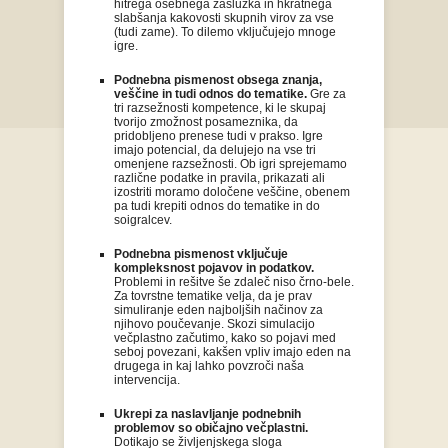
hitrega osebnega zaslužka in hkratnega
slabšanja kakovosti skupnih virov za vse
(tudi zame). To dilemo vključujejo mnoge
igre.
Podnebna pismenost obsega znanja,
veščine in tudi odnos do tematike.
Gre za
tri razsežnosti kompetence, ki le skupaj
tvorijo zmožnost posameznika, da
pridobljeno prenese tudi v prakso. Igre
imajo potencial, da delujejo na vse tri
omenjene razsežnosti. Ob igri sprejemamo
različne podatke in pravila, prikazati ali
izostriti moramo določene veščine, obenem
pa tudi krepiti odnos do tematike in do
soigralcev.
Podnebna pismenost vključuje
kompleksnost pojavov in podatkov.
Problemi in rešitve še zdaleč niso črno-bele.
Za tovrstne tematike velja, da je prav
simuliranje eden najboljših načinov za
njihovo poučevanje. Skozi simulacijo
večplastno začutimo, kako so pojavi med
seboj povezani, kakšen vpliv imajo eden na
drugega in kaj lahko povzroči naša
intervencija.
Ukrepi za naslavljanje podnebnih
problemov so običajno večplastni.
Dotikajo se življenjskega sloga