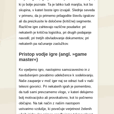
ki jo bolje poznate. Ta je lahko tudi manjša, kot bo
skupina, v kateri boste igro izvajali. Slednje seveda
v primeru, da jo primerno prilagodite številu igralcev
ali da preizkusite le določene (kritične) segmente.
Različne igre zahtevajo različne poudarke: pri
nekaterih je kritična logistika, pri drugih podajanje
navodil, pri tretjih obvladovanje dokumentov, pri
nekaterih pa računanje zaslužkov.
Pristop vodje igre (angl. »game
master«)
Ko vpeljemo igro, nastopimo samozavestno in z
navdušenjem povabimo udeležence k sodelovanju.
Naše zaupanje v moč iger naj se odrazi tudi v naši
telesni govorici. Pri nekaterih igrah je pomembno,
da tudi sami prevzamemo vlogo, v kateri delujemo
bolj motivacijsko ali provokativno, kot to počnemo
običajno. Na tak način z našim nastopom
ustvarimo vzdušje, ki povečuje verjetnost želenih