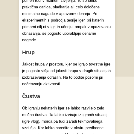
pomen tudi v realnem življenju. To so lahko
praktična darilca, sladkarije ali celo določene
minimalne nagrade v »pravem« denarju. Pri
eksperimentih s področja teorije iger, pri katerih
primarni cilj ni v igri in učenju, ampak v opazovanju
obnašanja, se pogosto uporabljajo denarne
nagrade.
Hrup
Jakost hrupa v prostoru, kjer se igrajo tovrstne igre,
je pogosto višja od jakosti hrupa v drugih situacijah
izobraževanja odraslih. Na to bodite pozorni pri
načrtovanju aktivnosti.
Čustva
Ob igranju nekaterih iger se lahko razvijejo zelo
močna čustva. Ta lahko izvirajo iz igranih situacij
(igre vlog), morda pa tudi zaradi tekmovalnega
vzdušja. Kar lahko naredite v okviru predhodne