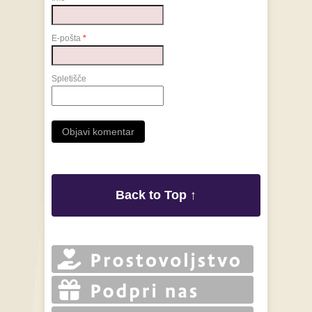
E-pošta
*
Spletišče
Back to Top ↑