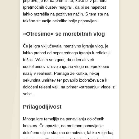
priprave, je to, da premislite, kako bi v primeru
(pre)močnih čustev reagirali, da bi se napetost
lahko razrešila na pozitiven način. S tem ste na
takšne situacije nekoliko bolje pripravljeni.
»Otresimo« se morebitnih vlog
Če je igra vključevala intenzivno igranje vlog, je
lahko prehod od neposrednega igranja k refleksiji
težak. Včasih se zgodi, da eden ali več
udeležencev iz svoje igrane vloge ne »preklopi«
nazaj v realnost. Pomaga že kratka, nekaj
sekundna umiritev ter povabilo izobraževalca k
določeni telesni vaji, na primer »stresanju« vloge iz
sebe.
Prilagodljivost
Mnoge igre temeljijo na ponavljanju določenih
korakov. Če opazite, da pretirano ponavljanje
določeno ciljno skupino demotivira, lahko v igri kaj