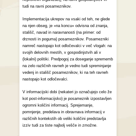
tudi na ravni posameznikov.
Implementacija ukrepov na vsaki od teh, ne glede
na njen obseg, je »na koncu« odvisna od znanja,
stališč, navad in naravnanosti (na primer: od
drznosti in poguma) posameznikov. Posamezniki
namreč nastopajo kot odločevalci v več vlogah: na
svojih delovnih mestih, v gospodinjstvih ali v
(lokalni) politiki. Predpogoj za doseganje sprememb
na zelo različnih ravneh je vedno tudi spreminjanje
vedenj in stališč posameznikov, ki na teh ravneh
nastopajo kot odločevalci.
V informacijski dobi (nekateri jo označujejo celo že
kot post-informacijsko) je posameznik izpostavljen
ogromni količini informacij. Sprejemanje,
pomnjenje, predelava in obravnava informacij v
različnih kontekstih ob veliki količini predstavlja
izziv tudi za tiste najbolj vešče in zmožne.