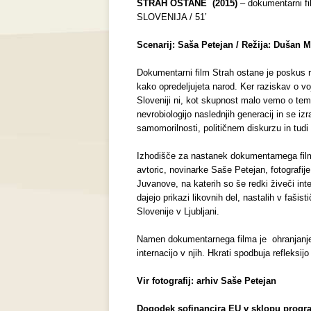
STRAH OSTANE (2015)
– dokumentarni f
SLOVENIJA / 51’
Scenarij: Saša Petejan / Režija: Dušan M
Dokumentarni film Strah ostane je poskus r
kako opredeljujeta narod. Ker raziskav o v
Sloveniji ni, kot skupnost malo vemo o tem.
nevrobiologijo naslednjih generacij in se iz
samomorilnosti, političnem diskurzu in tudi
Izhodišče za nastanek dokumentarnega film
avtoric, novinarke Saše Petejan, fotografij
Juvanove, na katerih so še redki živeči in
dajejo prikazi likovnih del, nastalih v fašis
Slovenije v Ljubljani.
Namen dokumentarnega filma je ohranjanje
internacijo v njih. Hkrati spodbuja refleksi
Vir fotografij: arhiv Saše Petejan
Dogodek sofinancira EU v sklopu progr