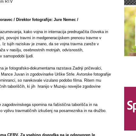
ilm RTV
oravec / Direktor fotografije: Jure Nemec /
azumevanja, kako vojna in internacija predrugačita človeka in
ojni, povojni travmi in medgeneracijskem prenosu travme v
 Iz tujih raziskav je znano, da se vojna travma zareže v
raža v nasilju, osebnostnih motnjah, odvisnostih,
 v samopodobi ljudi.
a je fotografsko-dokumentarna razstava Zadnji pričevalci,
e Mance Juvan in zgodovinarke Urške Strle. Avtorske fotografije
terninranci, so narekovale vizulano podobo filma. Ritem mu
tičnih taboriščih, ki jih hranijo v Muzeju novejše zgodovine
 zagodovinskega spomina na fašistična taborišča in na
jo o vplivu travmatičnih izkušenj na posameznika in na družbo.
ama CERV. Za vsebino dogodka pa je odgovoren le