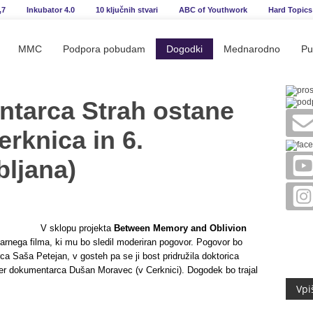
,7
Inkubator 4.0
10 ključnih stvari
ABC of Youthwork
Hard Topics
MMC
Podpora pobudam
Dogodki
Mednarodno
Pu
tarca Strah ostane
erknica in 6.
bljana)
V sklopu projekta
Between Memory and Oblivion
rnega filma, ki mu bo sledil moderiran pogovor. Pogovor bo
a Saša Petejan, v gosteh pa se ji bost pridružila doktorica
žiser dokumentarca Dušan Moravec (v Cerknici). Dogodek bo trajal