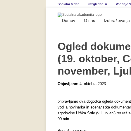
Socialni teden
razgledan.si
Vodenje 9
Domov
O nas
Izobraževanja
Ogled dokumen
(19. oktober, C
november, Lju
Objavljeno:
4. oktobra 2023
pripravljamo dva dogodka ogleda dokumenta
vodila novinarka in scenaristka dokumentarc
zgodovine Urška Strle (v Ljubljani) ter re
90 min.
Pridružite se nam: