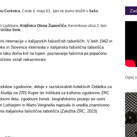
Zad
mu Cerknica
, Cesta 4. maja 63, kjer se bomo družili s
Sašo
ci Ljubljana,
Knjižnica Otona Župančiča
, Kersnikova ulica 2, kjer
. Urško Strle
.
i internacije v italijanskih fašističnih taboriščih. V letih 1942 in
 in Slovence internirala v italijanska fašistična taborišča.
bo tako doma kot na tujem, poznavanje fašizma pa popačeno.
ločinov ostali nekaznovani.
Oglej s
odobne zgodovine, deluje v raziskovalnih kolektivih Oddelka za
študije na ZRS Koper ter Inštituta za kulturno zgodovino ZRC
vini dela, zgodovini žensk, biografskemu pisanju ter ustni
 Lutharjem in Marto Verginella napisala in uredila znanstveno
 italijanska fašistična taborišča
(Založba ZRC, 2023).