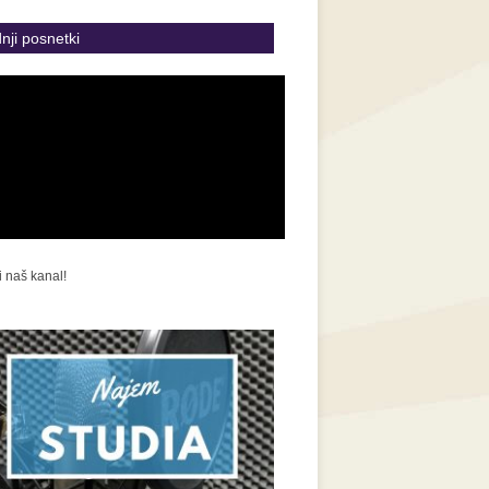
nji posnetki
i naš kanal!