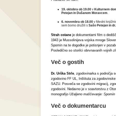
19. oktobra ob 19.00
v
Kulturnem do
Petejan in Dušanom Moravcem
.
6. novembra ob 18.00
v Mestni knjižni
sem bomo družili s
Sašo Petejan in dr
Strah ostane
je dokumentarni film o dediščin
1943 je Mussolinijeva vojska mnoge Slovenke
Spomin na te dogodke je potisnjen v poza
Posledično so storilci obrvnavanih vojnih z
Več o gostih
Dr. Urška Strle
, zgodovinarka s področja s
zgodovino FF UL, Inštituta za zgodovinske 
SAZU. Posveča se zgodovini migracij, zgodo
zgodovini. Nedavno je v soavtorstvu z Otom
monografijo
Užaljeno maščevanje: Spomin na
Več o dokumentarcu