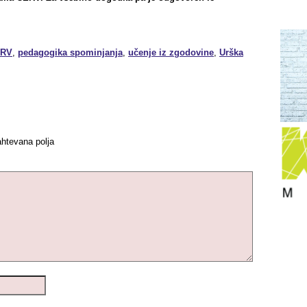
RV
,
pedagogika spominjanja
,
učenje iz zgodovine
,
Urška
htevana polja