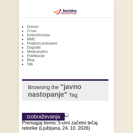
Domov
O nas
Izobraževanja
MMC
Podpora pobudam
Dogodki
Mednarodno
Publikacije
Blog
Stik
"javno
Browsing the
nastopanje"
Tag
Izobraževanja
Premagaj tremo: 5-urni začetni tečaj
retorike (Ljubljana, 24. 10. 2026)