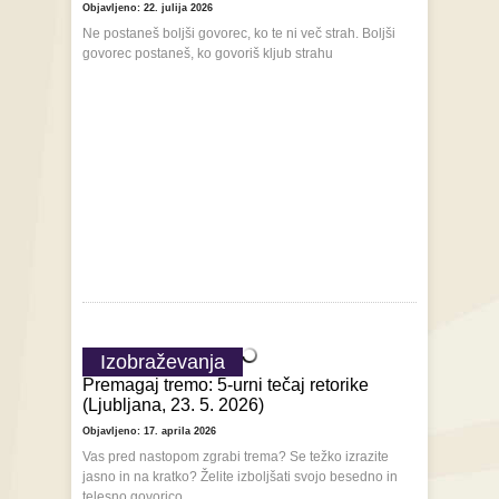
Objavljeno: 22. julija 2026
Ne postaneš boljši govorec, ko te ni več strah. Boljši
govorec postaneš, ko govoriš kljub strahu
Izobraževanja
Premagaj tremo: 5-urni tečaj retorike
(Ljubljana, 23. 5. 2026)
Objavljeno: 17. aprila 2026
Vas pred nastopom zgrabi trema? Se težko izrazite
jasno in na kratko? Želite izboljšati svojo besedno in
telesno govorico