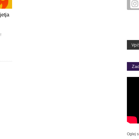
jetja
!
Zad
Oglej s