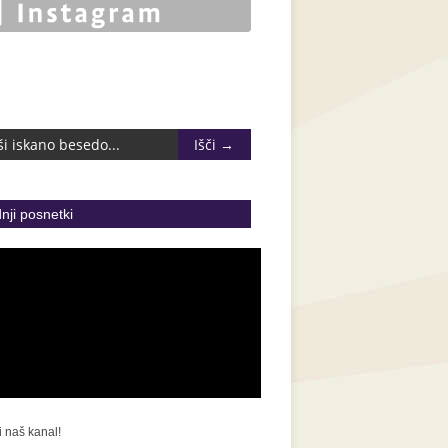
nji posnetki
i naš kanal!