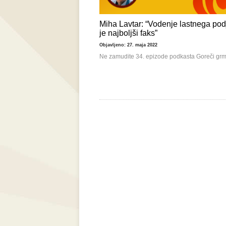
Miha Lavtar: “Vodenje lastnega pod
je najboljši faks”
Objavljeno: 27. maja 2022
Ne zamudite 34. epizode podkasta Goreči grm