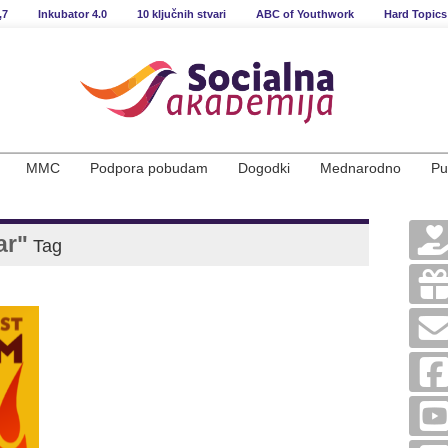
,7
Inkubator 4.0
10 ključnih stvari
ABC of Youthwork
Hard Topics
MMC
Podpora pobudam
Dogodki
Mednarodno
Pu
ar"
Tag