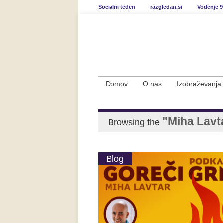
Socialni teden
razgledan.si
Vodenje 9
Domov
O nas
Izobraževanja
"Miha Lavt
Browsing the
Blog