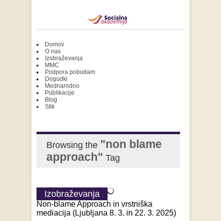
Domov
O nas
Izobraževanja
MMC
Podpora pobudam
Dogodki
Mednarodno
Publikacije
Blog
Stik
"non blame
Browsing the
approach"
Tag
Izobraževanja
Non-blame Approach in vrstniška
mediacija (Ljubljana 8. 3. in 22. 3. 2025)