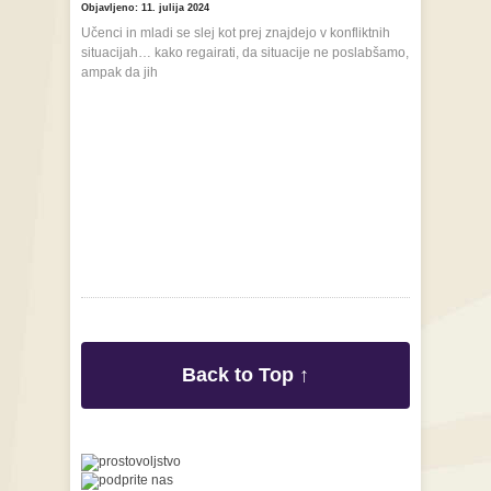
Objavljeno: 11. julija 2024
Učenci in mladi se slej kot prej znajdejo v konfliktnih
situacijah… kako regairati, da situacije ne poslabšamo,
ampak da jih
Back to Top ↑