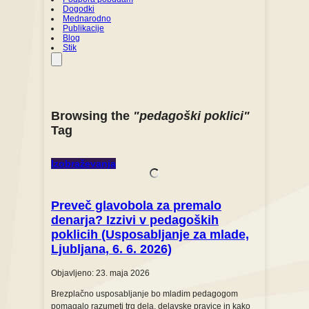
Dogodki
Mednarodno
Publikacije
Blog
Stik
Browsing the
"pedagoški poklici"
Tag
Izobraževanja
Preveč glavobola za premalo
denarja? Izzivi v pedagoških
poklicih (Usposabljanje za mlade,
Ljubljana, 6. 6. 2026)
Objavljeno: 23. maja 2026
Brezplačno usposabljanje bo mladim pedagogom
pomagalo razumeti trg dela, delavske pravice in kako