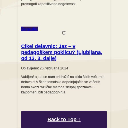
premagati zaposlitveno negotovost
Dogodki
Cikel delavnic: Jaz – v
pedagoškem poklicu? (Ljubljana,
od 13. 3. dalje)
Objavljeno: 26. februarja 2024
Vabljen/-a, da se nam pridružiš na ciklu štirih večernih
delavnic! V štirih tematsko dopolnjujočih se večerih
bomo skozi različne metode skupaj spoznavali,
kajpomeni biti pedagog/-inja.
Back to Top ↑