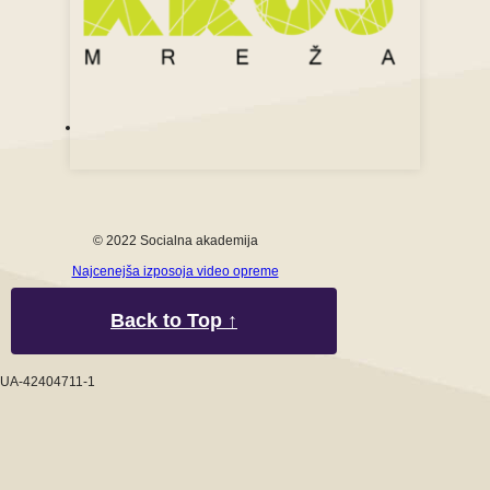
© 2022 Socialna akademija
Najcenejša izposoja video opreme
Back to Top ↑
UA-42404711-1