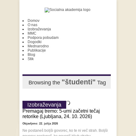
Domov
O nas
Izobraževanja
MMC
Podpora pobudam
Dogodki
Mednarodno
Publikacije
Blog
Stik
"študenti"
Browsing the
Tag
Izobraževanja
Premagaj tremo: 5-urni začetni tečaj
retorike (Ljubljana, 24. 10. 2026)
Objavljeno: 22. julija 2026
Ne postaneš boljši govorec, ko te ni več strah. Boljši