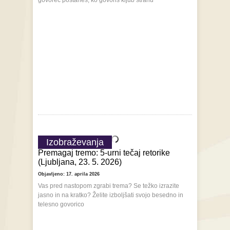
govorec postaneš, ko govoriš kljub strahu
Izobraževanja
Premagaj tremo: 5-urni tečaj retorike
(Ljubljana, 23. 5. 2026)
Objavljeno: 17. aprila 2026
Vas pred nastopom zgrabi trema? Se težko izrazite
jasno in na kratko? Želite izboljšati svojo besedno in
telesno govorico