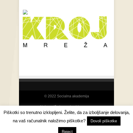
© 2022 Socialna akademija
Najcenejša izposoja video opreme
Piškotki so trenutno izklopljeni. Želite, da za izboljšanje delovanja,
na vaš računalnik naložimo piškotke?
Back to Top ↑
Dovoli piškotke
Reject