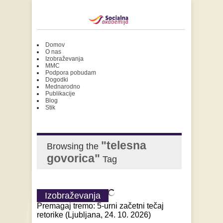
Domov
O nas
Izobraževanja
MMC
Podpora pobudam
Dogodki
Mednarodno
Publikacije
Blog
Stik
"telesna
Browsing the
govorica"
Tag
Izobraževanja
Premagaj tremo: 5-urni začetni tečaj
retorike (Ljubljana, 24. 10. 2026)