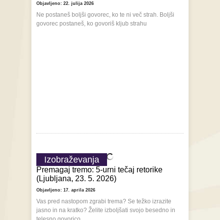
Objavljeno: 22. julija 2026
Ne postaneš boljši govorec, ko te ni več strah. Boljši
govorec postaneš, ko govoriš kljub strahu
Izobraževanja
Premagaj tremo: 5-urni tečaj retorike
(Ljubljana, 23. 5. 2026)
Objavljeno: 17. aprila 2026
Vas pred nastopom zgrabi trema? Se težko izrazite
jasno in na kratko? Želite izboljšati svojo besedno in
telesno govorico