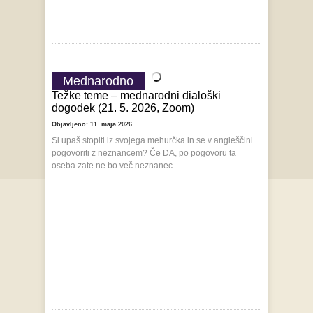
Mednarodno
Težke teme – mednarodni dialoški
dogodek (21. 5. 2026, Zoom)
Objavljeno: 11. maja 2026
Si upaš stopiti iz svojega mehurčka in se v angleščini
pogovoriti z neznancem? Če DA, po pogovoru ta
oseba zate ne bo več neznanec