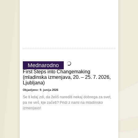
Mednarodno
First Steps into Changemaking
(mladinska izmenjava, 20. – 25. 7. 2026,
Ljubljana)
Objavljeno: 9. junija 2026
Se ti kdaj zdi, da želiš narediti nekaj dobrega za svet,
pa ne veš, kje začeti? Pridi z nami na mladinsko
izmenjavo!