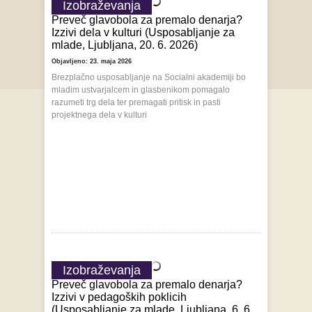
Izobraževanja
Preveč glavobola za premalo denarja?
Izzivi dela v kulturi (Usposabljanje za
mlade, Ljubljana, 20. 6. 2026)
Objavljeno: 23. maja 2026
Brezplačno usposabljanje na Socialni akademiji bo
mladim ustvarjalcem in glasbenikom pomagalo
razumeti trg dela ter premagati pritisk in pasti
projektnega dela v kulturi
Izobraževanja
Preveč glavobola za premalo denarja?
Izzivi v pedagoških poklicih
(Usposabljanje za mlade, Ljubljana, 6. 6.