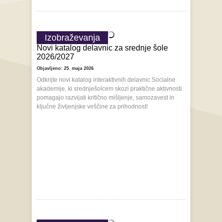
Izobraževanja
Novi katalog delavnic za srednje šole
2026/2027
Objavljeno: 25. maja 2026
Odkrijte novi katalog interaktivnih delavnic Socialne
akademije, ki srednješolcem skozi praktične aktivnosti
pomagajo razvijati kritično mišljenje, samozavest in
ključne življenjske veščine za prihodnost!