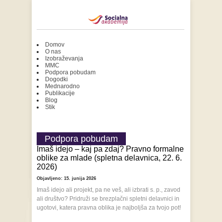
Domov
O nas
Izobraževanja
MMC
Podpora pobudam
Dogodki
Mednarodno
Publikacije
Blog
Stik
Podpora pobudam
Imaš idejo – kaj pa zdaj? Pravno formalne
oblike za mlade (spletna delavnica, 22. 6.
2026)
Objavljeno: 15. junija 2026
Imaš idejo ali projekt, pa ne veš, ali izbrati s. p., zavod
ali društvo? Pridruži se brezplačni spletni delavnici in
ugotovi, katera pravna oblika je najboljša za tvojo pot!