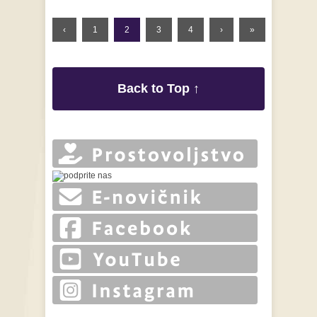
‹
1
2
3
4
›
»
Back to Top ↑