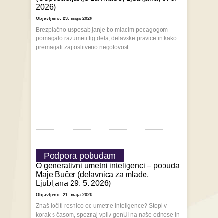
2026)
Objavljeno: 23. maja 2026
Brezplačno usposabljanje bo mladim pedagogom
pomagalo razumeti trg dela, delavske pravice in kako
premagati zaposlitveno negotovost
Podpora pobudam
O generativni umetni inteligenci – pobuda
Maje Bučer (delavnica za mlade,
Ljubljana 29. 5. 2026)
Objavljeno: 21. maja 2026
Znaš ločiti resnico od umetne inteligence? Stopi v
korak s časom, spoznaj vpliv genUI na naše odnose in