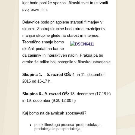
kjer bodo pobliže spoznali filmski svet in ustvarili
svoj pravi film.
Delavnice bodo prilagojene starosti filmarjev v
skupini. Znotraj skupine bodo otroci razdeljeni v
manjše skupine glede na starost in interese.
Teoretično znanje bomo
skušali podati na kar se
da zanimiv in interaktiven način. Praksa pa bo
otroke še toliko bolj potegnila v filmsko ustvarjanje.
Skupina 1. – 5. razred OŠ:
4. in 11. december
2015 od 15-17 h.
Skupina 6.- 9. razred OŠ:
18. december (17-19 h)
in 19. december (9.30-12.00 h)
Kaj bomo na delavnicah spoznavali?
potek filmskega procesa: predprodukcija,
produkcija in postprodukcija,