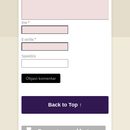
Ime
*
E-pošta
*
Spletišče
Back to Top ↑