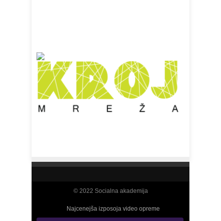
© 2022 Socialna akademija
Najcenejša izposoja video opreme