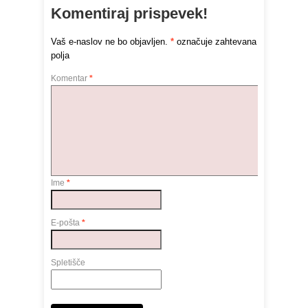
Komentiraj prispevek!
Vaš e-naslov ne bo objavljen.
*
označuje zahtevana
polja
Komentar
*
Ime
*
E-pošta
*
Spletišče