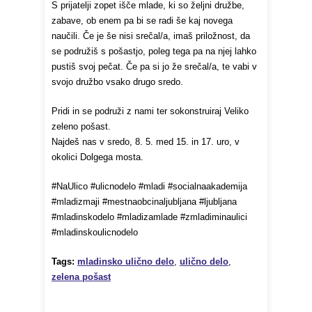
S prijatelji zopet išče mlade, ki so željni družbe,
zabave, ob enem pa bi se radi še kaj novega
naučili. Če je še nisi srečal/a, imaš priložnost, da
se podružiš s pošastjo, poleg tega pa na njej lahko
pustiš svoj pečat. Če pa si jo že srečal/a, te vabi v
svojo družbo vsako drugo sredo.
Pridi in se podruži z nami ter sokonstruiraj Veliko
zeleno pošast.
Najdeš nas v sredo, 8. 5. med 15. in 17. uro, v
okolici Dolgega mosta.
#NaUlico #ulicnodelo #mladi #socialnaakademija
#mladizmaji #mestnaobcinaljubljana #ljubljana
#mladinskodelo #mladizamlade #zmladiminaulici
#mladinskoulicnodelo
Tags:
mladinsko ulično delo
,
ulično delo
,
zelena pošast