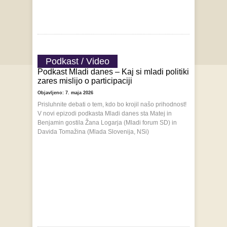
Podkast / Video
Podkast Mladi danes – Kaj si mladi politiki
zares mislijo o participaciji
Objavljeno: 7. maja 2026
Prisluhnite debati o tem, kdo bo krojil našo prihodnost!
V novi epizodi podkasta Mladi danes sta Matej in
Benjamin gostila Žana Logarja (Mladi forum SD) in
Davida Tomažina (Mlada Slovenija, NSi)