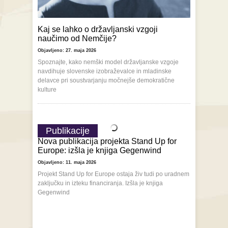
Kaj se lahko o državljanski vzgoji
naučimo od Nemčije?
Objavljeno: 27. maja 2026
Spoznajte, kako nemški model državljanske vzgoje
navdihuje slovenske izobraževalce in mladinske
delavce pri soustvarjanju močnejše demokratične
kulture
Publikacije
Nova publikacija projekta Stand Up for
Europe: izšla je knjiga Gegenwind
Objavljeno: 11. maja 2026
Projekt Stand Up for Europe ostaja živ tudi po uradnem
zaključku in izteku financiranja. Izšla je knjiga
Gegenwind