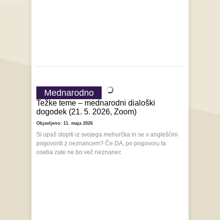
Mednarodno
Težke teme – mednarodni dialoški
dogodek (21. 5. 2026, Zoom)
Objavljeno: 11. maja 2026
Si upaš stopiti iz svojega mehurčka in se v angleščini
pogovoriti z neznancem? Če DA, po pogovoru ta
oseba zate ne bo več neznanec