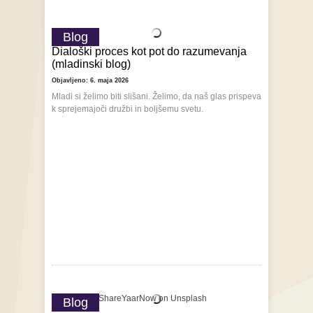
Blog
Dialoški proces kot pot do razumevanja
(mladinski blog)
Objavljeno: 6. maja 2026
Mladi si želimo biti slišani. Želimo, da naš glas prispeva
k sprejemajoči družbi in boljšemu svetu.
Blog