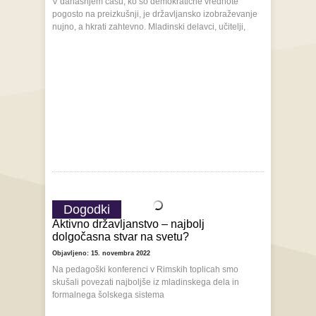
V današnjem času, ko so demokratične vrednote
pogosto na preizkušnji, je državljansko izobraževanje
nujno, a hkrati zahtevno. Mladinski delavci, učitelji,
Dogodki
Aktivno državljanstvo – najbolj
dolgočasna stvar na svetu?
Objavljeno: 15. novembra 2022
Na pedagoški konferenci v Rimskih toplicah smo
skušali povezati najboljše iz mladinskega dela in
formalnega šolskega sistema