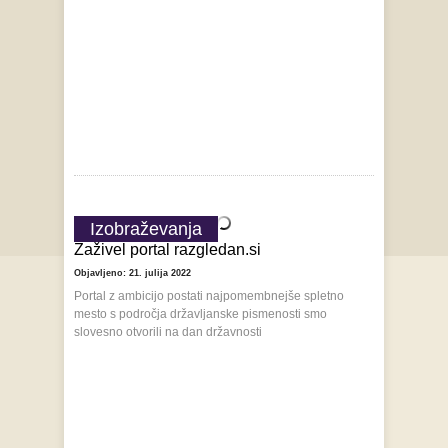
Izobraževanja
Zaživel portal razgledan.si
Objavljeno: 21. julija 2022
Portal z ambicijo postati najpomembnejše spletno
mesto s področja državljanske pismenosti smo
slovesno otvorili na dan državnosti