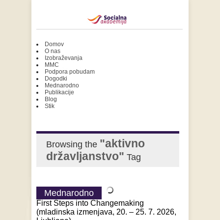
Domov
O nas
Izobraževanja
MMC
Podpora pobudam
Dogodki
Mednarodno
Publikacije
Blog
Stik
"aktivno
Browsing the
državljanstvo"
Tag
Mednarodno
First Steps into Changemaking
(mladinska izmenjava, 20. – 25. 7. 2026,