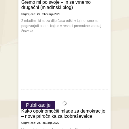
Gremo mi po svoje – in se vrnemo
drugačni (mladinski blog)
Objavljeno: 26. februarja 2026
Z mladimi, ki so za dlje časa odšli v tujino, smo se
pogovarjali o tem, kaj se v resnici premakne znotraj
človeka
Publikacije
Kako opolnomočiti mlade za demokracijo
– nova priročnika za izobraževalce
Objavljeno: 25. januarja 2026