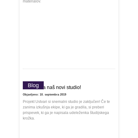
materialov.
Blog
Juhuuu za naš novi studio!
Objavljeno: 10. septembra 2019
Projekt Ustvari si snemalni studio je zaključen! Če te
zanima izkušnja ekipe, ki ga je gradila, si preberi
prispevek, ki ga je napisala udeleženka študijskega
krožka.