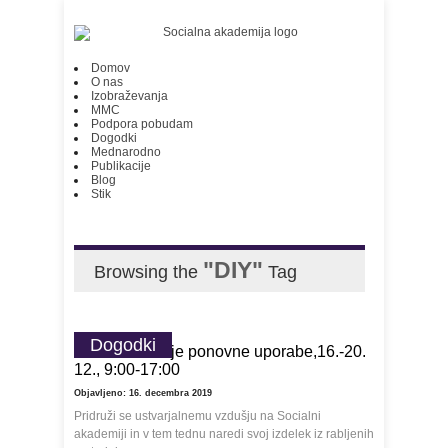
Domov
O nas
Izobraževanja
MMC
Podpora pobudam
Dogodki
Mednarodno
Publikacije
Blog
Stik
"DIY"
Browsing the
Tag
Dogodki
Praznični atelje ponovne uporabe,16.-20.
12., 9:00-17:00
Objavljeno: 16. decembra 2019
Pridruži se ustvarjalnemu vzdušju na Socialni
akademiji in v tem tednu naredi svoj izdelek iz rabljenih