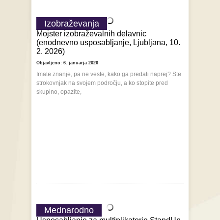
Izobraževanja
Mojster izobraževalnih delavnic
(enodnevno usposabljanje, Ljubljana, 10.
2. 2026)
Objavljeno: 6. januarja 2026
Imate znanje, pa ne veste, kako ga predati naprej? Ste
strokovnjak na svojem področju, a ko stopite pred
skupino, opazite,
Mednarodno