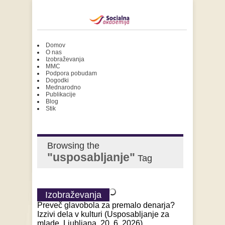
Domov
O nas
Izobraževanja
MMC
Podpora pobudam
Dogodki
Mednarodno
Publikacije
Blog
Stik
Browsing the
"usposabljanje"
Tag
Izobraževanja
Preveč glavobola za premalo denarja?
Izzivi dela v kulturi (Usposabljanje za
mlade, Ljubljana, 20. 6. 2026)