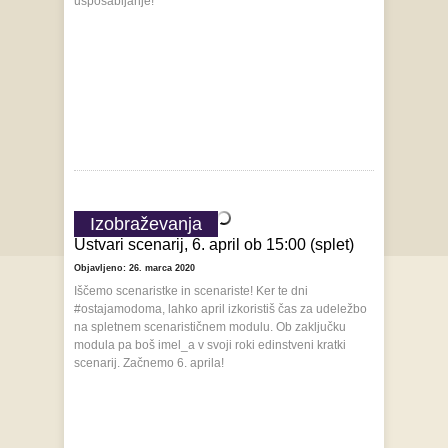
usposabljanje!
Izobraževanja
Ustvari scenarij, 6. april ob 15:00 (splet)
Objavljeno: 26. marca 2020
Iščemo scenaristke in scenariste! Ker te dni
#ostajamodoma, lahko april izkoristiš čas za udeležbo
na spletnem scenarističnem modulu. Ob zaključku
modula pa boš imel_a v svoji roki edinstveni kratki
scenarij. Začnemo 6. aprila!