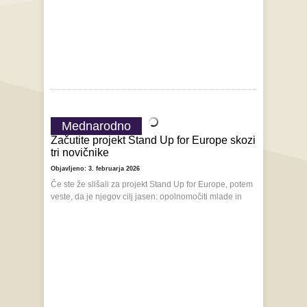
Mednarodno
Začutite projekt Stand Up for Europe skozi
tri novičnike
Objavljeno: 3. februarja 2026
Če ste že slišali za projekt Stand Up for Europe, potem
veste, da je njegov cilj jasen: opolnomočiti mlade in