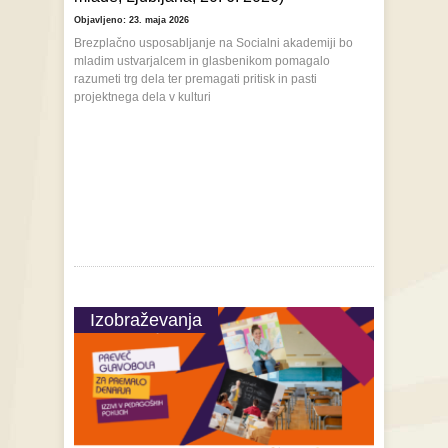
Objavljeno: 23. maja 2026
Brezplačno usposabljanje na Socialni akademiji bo
mladim ustvarjalcem in glasbenikom pomagalo
razumeti trg dela ter premagati pritisk in pasti
projektnega dela v kulturi
Izobraževanja