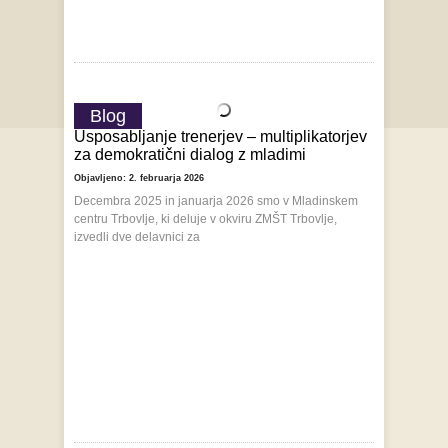
Blog
Usposabljanje trenerjev – multiplikatorjev
za demokratični dialog z mladimi
Objavljeno: 2. februarja 2026
Decembra 2025 in januarja 2026 smo v Mladinskem
centru Trbovlje, ki deluje v okviru ZMŠT Trbovlje,
izvedli dve delavnici za