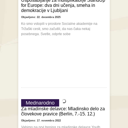
Usposabljanje za multiplikatorje StandUp
for Europe: dva dni učenja, smeha in
demokracije v Ljubljani
Objavljeno: 22. decembra 2025
Ko smo vstopili v prostore Socialne akademije na
Tržaški cesti, smo začutili, da nas čaka nekaj
posebnega. Svetle, odprte sobe
Mednarodno
Za mladinske delavce: Mladinsko delo za
človekove pravice (Berlin, 7.-15. 12.)
Objavljeno: 17. novembra 2022
Vabimo na prvi trening za mladinske delavce Youth