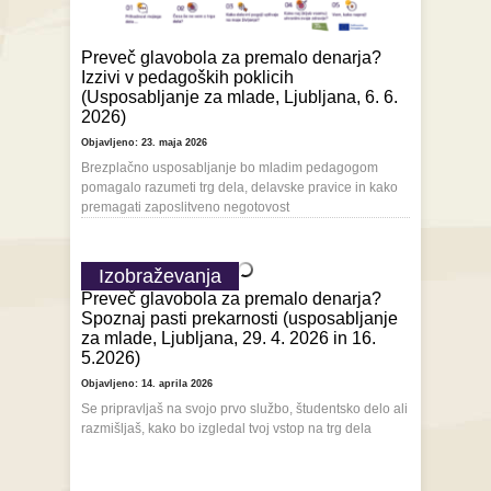
Preveč glavobola za premalo denarja?
Izzivi v pedagoških poklicih
(Usposabljanje za mlade, Ljubljana, 6. 6.
2026)
Objavljeno: 23. maja 2026
Brezplačno usposabljanje bo mladim pedagogom
pomagalo razumeti trg dela, delavske pravice in kako
premagati zaposlitveno negotovost
Izobraževanja
Preveč glavobola za premalo denarja?
Spoznaj pasti prekarnosti (usposabljanje
za mlade, Ljubljana, 29. 4. 2026 in 16.
5.2026)
Objavljeno: 14. aprila 2026
Se pripravljaš na svojo prvo službo, študentsko delo ali
razmišljaš, kako bo izgledal tvoj vstop na trg dela