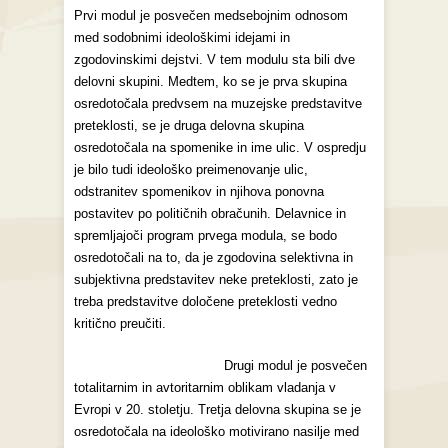
Prvi modul je posvečen medsebojnim odnosom
med sodobnimi ideološkimi idejami in
zgodovinskimi dejstvi. V tem modulu sta bili dve
delovni skupini. Medtem, ko se je prva skupina
osredotočala predvsem na muzejske predstavitve
preteklosti, se je druga delovna skupina
osredotočala na spomenike in ime ulic. V ospredju
je bilo tudi ideološko preimenovanje ulic,
odstranitev spomenikov in njihova ponovna
postavitev po političnih obračunih. Delavnice in
spremljajoči program prvega modula, se bodo
osredotočali na to, da je zgodovina selektivna in
subjektivna predstavitev neke preteklosti, zato je
treba predstavitve določene preteklosti vedno
kritično preučiti.
Drugi modul je posvečen
totalitarnim in avtoritarnim oblikam vladanja v
Evropi v 20. stoletju. Tretja delovna skupina se je
osredotočala na ideološko motivirano nasilje med