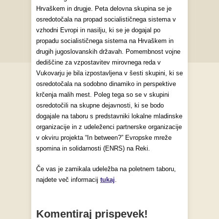
Hrvaškem in drugje. Peta delovna skupina se je
osredotočala na propad socialističnega sistema v
vzhodni Evropi in nasilju, ki se je dogajal po
propadu socialističnega sistema na Hrvaškem in
drugih jugoslovanskih državah. Pomembnost vojne
dediščine za vzpostavitev mirovnega reda v
Vukovarju je bila izpostavljena v šesti skupini, ki se
osredotočala na sodobno dinamiko in perspektive
krčenja malih mest. Poleg tega so se v skupini
osredotočili na skupne dejavnosti, ki se bodo
dogajale na taboru s predstavniki lokalne mladinske
organizacije in z udeleženci partnerske organizacije
v okviru projekta “In between?” Evropske mreže
spomina in solidarnosti (ENRS) na Reki.
Če vas je zamikala udeležba na poletnem taboru,
najdete več informacij
tukaj
.
Komentiraj prispevek!