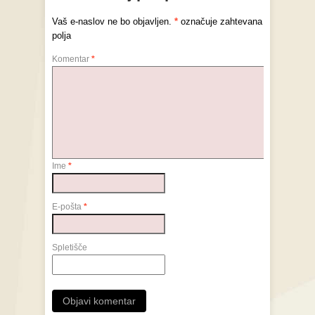
Vaš e-naslov ne bo objavljen.
*
označuje zahtevana
polja
Komentar
*
Ime
*
E-pošta
*
Spletišče