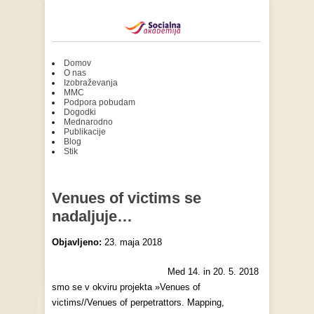
Domov
O nas
Izobraževanja
MMC
Podpora pobudam
Dogodki
Mednarodno
Publikacije
Blog
Stik
Venues of victims se
nadaljuje…
Objavljeno:
23. maja 2018
Med 14. in 20. 5. 2018
smo se v okviru projekta »Venues of
victims//Venues of perpetrattors. Mapping,