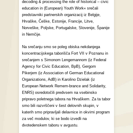
decoding & processing the role of historical – civic
education in (European) Youth Work« srečali
predstavniki partnerskih organizacij iz Belgije,
Hrvaške, Češke, Estonije, Francije, Litve,
Norveške, Poljske, Portugalske, Slovenije, Španije
in Nemčije.
Na srečanju smo se poleg obiska nekdanjega
koncentracijskega taborišča Fort VII v Poznanu in
srečanjem s Simonom Lengemannom (iz Federal
Agency for Civic Education, BpB), Gergom
Pikerjem (iz Association of German Educational
Organizations, AdB) in Karolino Dzielak (iz
European Network Remem-brance and Solidarity,
ENRS) osredotočili predvsem na vsebinsko
pripravo poletnega tabora na Hrvaškem. Za ta tabor
smo bili razvrščeni v šest delovnih skupin, v
katerih smo pripravljali delavnice in okvirni program
za več modulov, ki se bodo izvedli na
dvotedenskem taboru v avgustu.