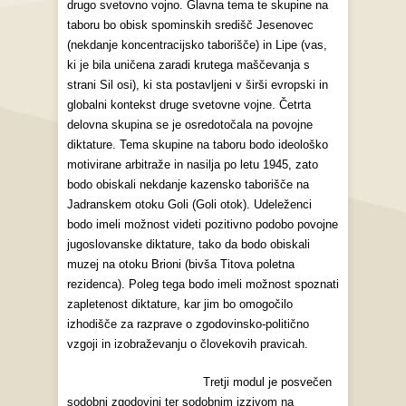
drugo svetovno vojno. Glavna tema te skupine na
taboru bo obisk spominskih središč Jesenovec
(nekdanje koncentracijsko taborišče) in Lipe (vas,
ki je bila uničena zaradi krutega maščevanja s
strani Sil osi), ki sta postavljeni v širši evropski in
globalni kontekst druge svetovne vojne. Četrta
delovna skupina se je osredotočala na povojne
diktature. Tema skupine na taboru bodo ideološko
motivirane arbitraže in nasilja po letu 1945, zato
bodo obiskali nekdanje kazensko taborišče na
Jadranskem otoku Goli (Goli otok). Udeleženci
bodo imeli možnost videti pozitivno podobo povojne
jugoslovanske diktature, tako da bodo obiskali
muzej na otoku Brioni (bivša Titova poletna
rezidenca). Poleg tega bodo imeli možnost spoznati
zapletenost diktature, kar jim bo omogočilo
izhodišče za razprave o zgodovinsko-politično
vzgoji in izobraževanju o človekovih pravicah.
Tretji modul je posvečen
sodobni zgodovini ter sodobnim izzivom na