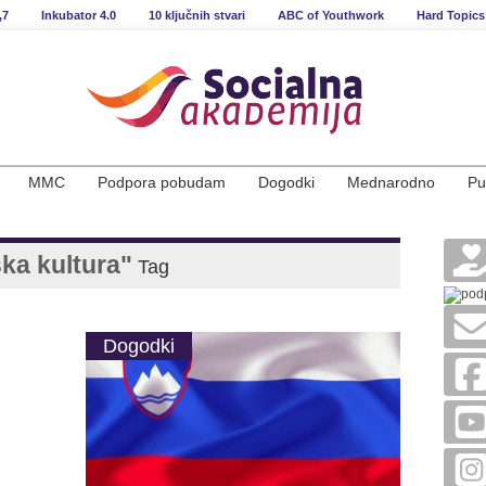
,7
Inkubator 4.0
10 ključnih stvari
ABC of Youthwork
Hard Topics
MMC
Podpora pobudam
Dogodki
Mednarodno
Pu
ka kultura"
Tag
Dogodki