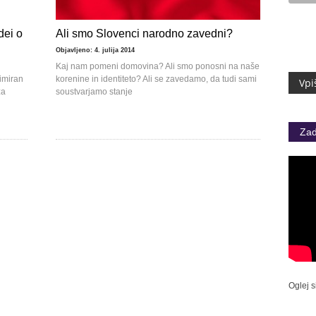
dei o
Ali smo Slovenci narodno zavedni?
Objavljeno: 4. julija 2014
Kaj nam pomeni domovina? Ali smo ponosni na naše
nimiran
korenine in identiteto? Ali se zavedamo, da tudi sami
za
soustvarjamo stanje
Zad
Oglej s