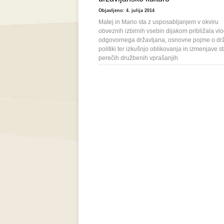
Objavljeno: 4. julija 2014
Matej in Mario sta z usposabljanjem v okviru
obveznih izbirnih vsebin dijakom približala vl
odgovornega državljana, osnovne pojme o drž
politiki ter izkušnjo oblikovanja in izmenjave st
perečih družbenih vprašanjih