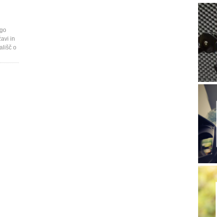
ogo
avi in
ališč o