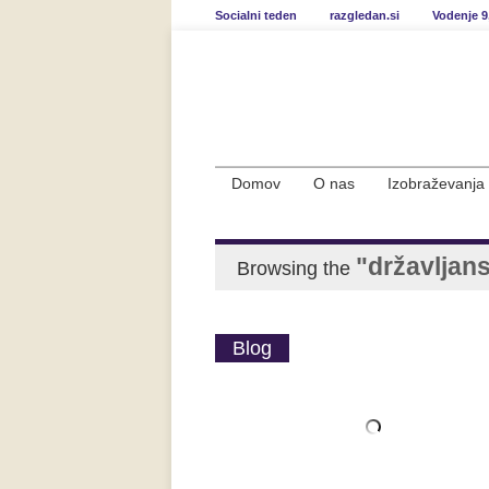
Socialni teden
razgledan.si
Vodenje 9
Domov
O nas
Izobraževanja
"državljans
Browsing the
Blog