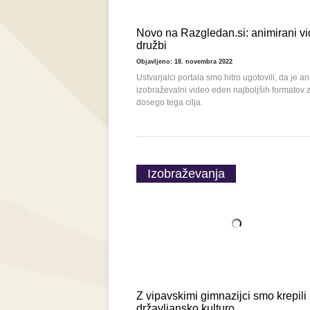
​Novo na Razgledan.si: animirani vi
družbi
Objavljeno: 18. novembra 2022
Ustvarjalci portala smo hitro ugotovili, da je a
izobraževalni video eden najboljših formatov 
dosego tega cilja.
Izobraževanja
Z vipavskimi gimnazijci smo krepili
državljansko kulturo