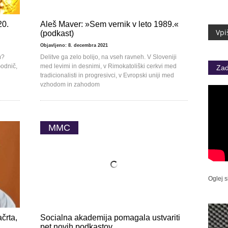
20.
Aleš Maver: »Sem vernik v leto 1989.«
(podkast)
Objavljeno: 8. decembra 2021
m?
Delitve ga zelo bolijo, na vseh ravneh. V Sloveniji
Godnič,
med levimi in desnimi, v Rimokatoliški cerkvi med
Zad
tradicionalisti in progresivci, v Evropski uniji med
vzhodom in zahodom
MMC
Oglej s
črta,
Socialna akademija pomagala ustvariti
pet novih podkastov