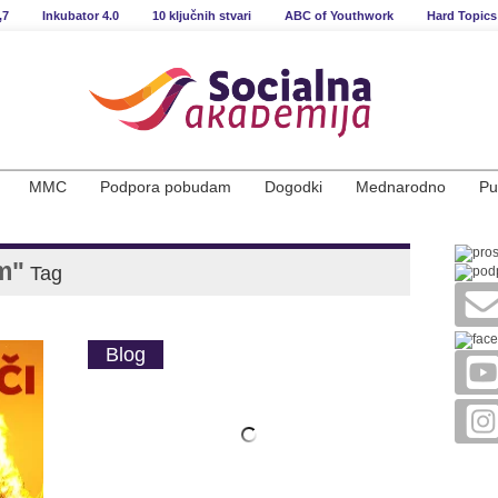
,7
Inkubator 4.0
10 ključnih stvari
ABC of Youthwork
Hard Topics
MMC
Podpora pobudam
Dogodki
Mednarodno
Pu
m"
Tag
Blog