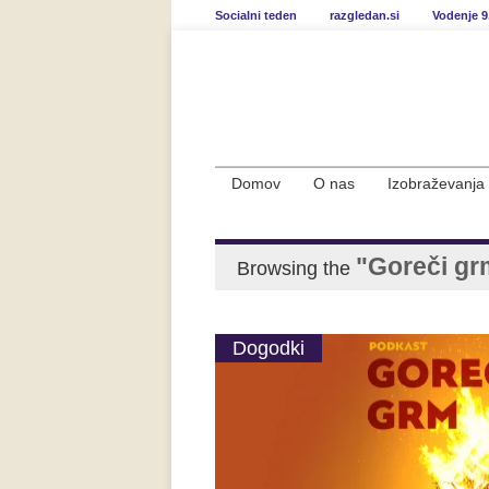
Socialni teden
razgledan.si
Vodenje 9
Domov
O nas
Izobraževanja
"Goreči gr
Browsing the
Dogodki