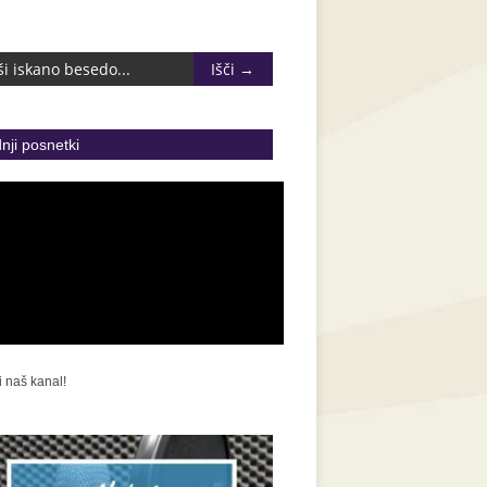
nji posnetki
i naš kanal!