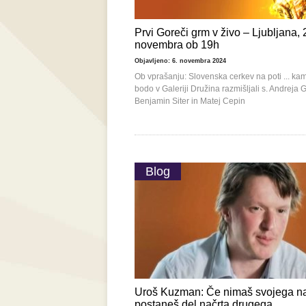
Prvi Goreči grm v živo – Ljubljana, 
novembra ob 19h
Objavljeno: 6. novembra 2024
Ob vprašanju: Slovenska cerkev na poti ... ka
bodo v Galeriji Družina razmišljali s. Andreja 
Benjamin Siter in Matej Cepin
Blog
Uroš Kuzman: Če nimaš svojega na
postaneš del načrta drugega